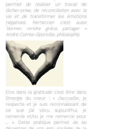
permet de réaliser un travail de
lâcher-prise, de réconciliation avec la
vie et de transformer les émotions
négatives. Remercier c’est aussi
"donner, rendre grâce, partager »
André Comte-Sponville, philosophe.
Etre dans la gratitude c’est être dans
l’énergie du coeur : « J’accueille, je
respecte et je suis reconnaissant de
ce que j’ai vécu aujourd’hui, je
remercie et/ou je me remercie pour
… ». Cette pratique permet de se
décentrer de son égo, soulage de la