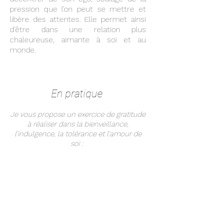
pression que l’on peut se mettre et
libère des attentes. Elle permet ainsi
d’être dans une relation plus
chaleureuse, aimante à soi et au
monde.
En pratique
Je vous propose un exercice de gratitude
à réaliser dans la bienveillance,
l’indulgence, la tolérance et l’amour de
soi :
Chaque jour prenez un instant pour vous
poser les questions suivantes :
Envers quoi / qui suis-je
reconnaissant dans ma vie