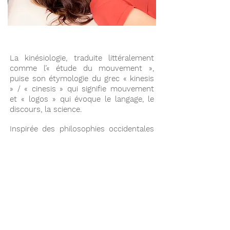
La kinésiologie, traduite littéralement
comme l’« étude du mouvement »,
puise son étymologie du grec « kinesis
» / « cinesis » qui signifie mouvement
et « logos » qui évoque le langage, le
discours, la science.
Inspirée des philosophies occidentales
(discipline fondée dans les années 1960
par le docteur G. GOODHEART,
chiropracteur) et orientales ( Médecine
Traditionnelle Chinoise) de la santé, la
kinésiologie est
une
technique
holistique psycho-énergétique
de
développement personnel qui est
pratiquée dans plus d’une centaine de
pays dans le monde.